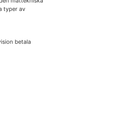
 den mättekniska
ka typer av
ision betala