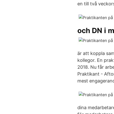
en till två veckor
och DN i 
är att koppla sa
kollegor. En prak
2018. Nu får arb
Praktikant - Aft
mest engagerand
dina medarbetare