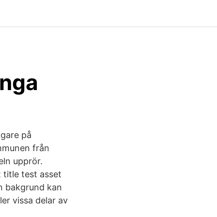
inga
ggare på
ommunen från
eln upprör.
 title test asset
gen bakgrund kan
er vissa delar av