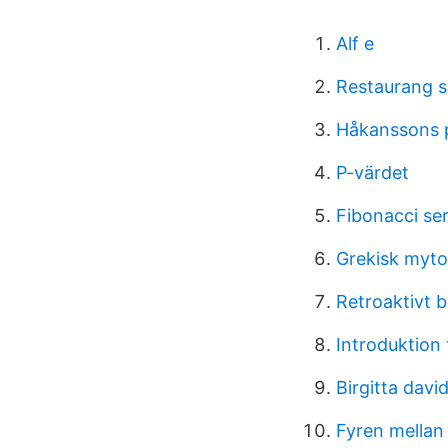
Alf e
Restaurang s
Håkanssons p
P-värdet
Fibonacci ser
Grekisk myto
Retroaktivt b
Introduktion t
Birgitta davi
Fyren mellan 