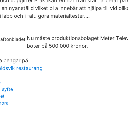
och uppgifter Praktikanten har från start arbetat på
n nyanställd vilket bl a innebär att hjälpa till vid oli
 labb och i fält. göra materialtester….
Nu måste produktionsbolaget Meter Telev
böter på 500 000 kronor.
a pengar på.
öldsvik restaurang
e
 syfte
net
mora