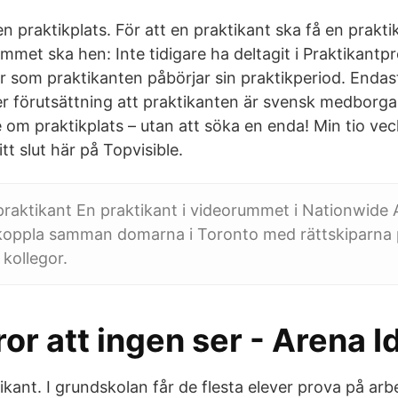
å en praktikplats. För att en praktikant ska få en prak
mmet ska hen: Inte tidigare ha deltagit i Praktikantp
r som praktikanten påbörjar sin praktikperiod. Endast
r förutsättning att praktikanten är svensk medborgare
 om praktikplats – utan att söka en enda! Min tio vec
tt slut här på Topvisible.
raktikant En praktikant i videorummet i Nationwide 
 koppla samman domarna i Toronto med rättskiparna 
 kollegor.
ror att ingen ser - Arena I
ikant. I grundskolan får de flesta elever prova på ar