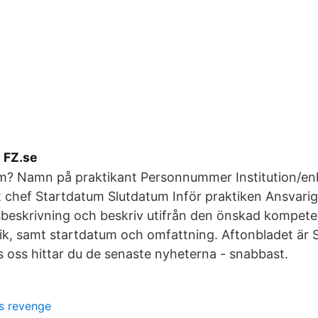
 FZ.se
em? Namn på praktikant Personnummer Institution/en
t chef Startdatum Slutdatum Inför praktiken Ansvar
sbeskrivning och beskriv utifrån den önskad kompet
ik, samt startdatum och omfattning. Aftonbladet är S
s oss hittar du de senaste nyheterna - snabbast.
s revenge