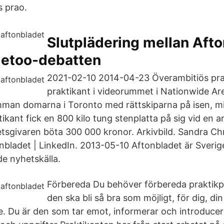
s prao.
Slutplädering mellan Aft
metoo-debatten
2021-02-10 2014-04-23 Överambitiös pra
praktikant i videorummet i Nationwide Are
mman domarna i Toronto med rättskiparna på isen, mi
tikant fick en 800 kilo tung stenplatta på sig vid en 
etsgivaren böta 300 000 kronor. Arkivbild. Sandra Ch
onbladet | LinkedIn. 2013-05-10 Aftonbladet är Sveri
e nyhetskälla.
Förbereda Du behöver förbereda praktikpe
den ska bli så bra som möjligt, för dig, di
. Du är den som tar emot, informerar och introducer