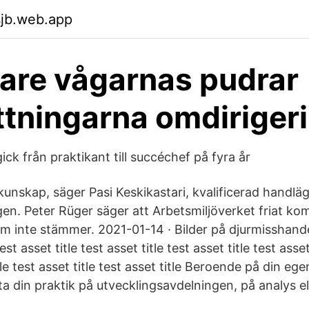
sjb.web.app
are vågarnas pudrar
ttningarna omdiriger
ick från praktikant till succéchef på fyra år
kunskap, säger Pasi Keskikastari, kvalificerad handlä
en. Peter Rüger säger att Arbetsmiljöverket friat k
m inte stämmer. 2021-01-14 · Bilder på djurmisshand
st asset title test asset title test asset title test asset
itle test asset title test asset title Beroende på din e
a din praktik på utvecklingsavdelningen, på analys ell