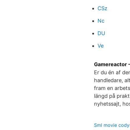
CSz
Nc
DU
Ve
Gamereactor -
Er du én af d
handledare, al
fram en arbet
längd på prakt
nyhetssajt, ho
Sml movie cody