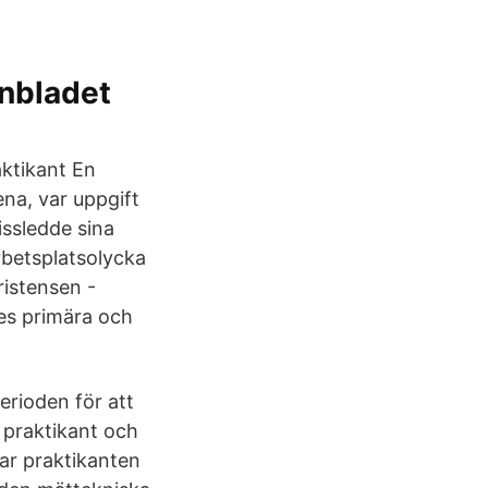
onbladet
ktikant En
na, var uppgift
ssledde sina
arbetsplatsolycka
ristensen -
ges primära och
rioden för att
n praktikant och
ar praktikanten