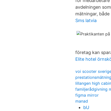
för medarbetare 
avdelningen som e
mätningar, både i
Sms latvia
företag kan spar
Elite hotel örnsk
voi scooter sverig
prestationsmätning
lillangen high cabi
familjerådgivning 
figma mirror
manad
bU