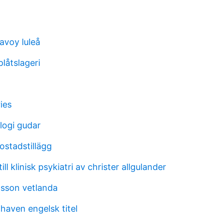
avoy luleå
låtslageri
ies
logi gudar
ostadstillägg
ill klinisk psykiatri av christer allgulander
dsson vetlanda
haven engelsk titel