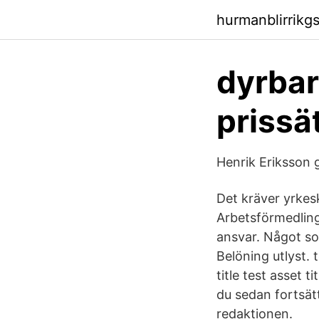
hurmanblirrikg
dyrbar
prissä
Henrik Eriksson g
Det kräver yrkes
Arbetsförmedling
ansvar. Något so
Belöning utlyst. te
title test asset t
du sedan fortsätt
redaktionen.