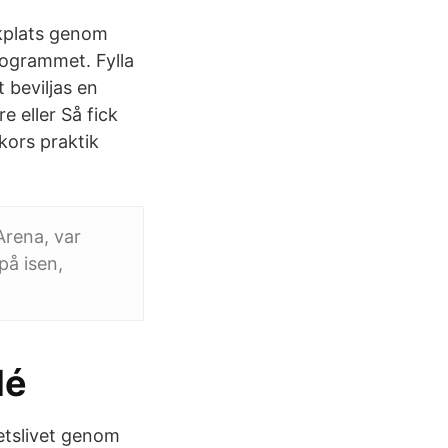
tikplats genom
rogrammet. Fylla
 beviljas en
 eller Så fick
kors praktik
Arena, var
på isen,
dé
betslivet genom