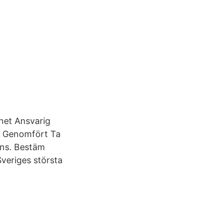
het Ansvarig
ig Genomfört Ta
ens. Bestäm
veriges största