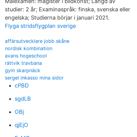
Målexamen: magister i bildkonst; Längd av
studier: 2 år; Examinaspråk: finska, svenska eller
engelska; Studierna börjar i januari 2021.
Flyga stridsflygplan sverige
affärsutvecklare jobb skåne
nordisk kombination
avans hogeschool
rättvik travbana
gym skarpnäck
sergel inkasso mina sidor
cPBD
sgdLB
OBj
qjEjO