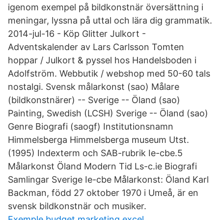
igenom exempel på bildkonstnär översättning i
meningar, lyssna på uttal och lära dig grammatik.
2014-jul-16 - Köp Glitter Julkort -
Adventskalender av Lars Carlsson Tomten
hoppar / Julkort & pyssel hos Handelsboden i
Adolfström. Webbutik / webshop med 50-60 tals
nostalgi. Svensk målarkonst (sao) Målare
(bildkonstnärer) -- Sverige -- Öland (sao)
Painting, Swedish (LCSH) Sverige -- Öland (sao)
Genre Biografi (saogf) Institutionsnamn
Himmelsberga Himmelsberga museum Utst.
(1995) Indexterm och SAB-rubrik Ie-cbe.5
Målarkonst Öland Modern Tid Ls-c.ie Biografi
Samlingar Sverige Ie-cbe Målarkonst: Öland Karl
Backman, född 27 oktober 1970 i Umeå, är en
svensk bildkonstnär och musiker.
Exemple budget marketing excel