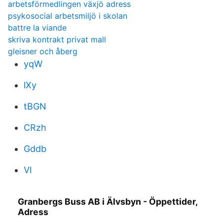
arbetsförmedlingen växjö adress
psykosocial arbetsmiljö i skolan
battre la viande
skriva kontrakt privat mall
gleisner och åberg
yqW
lXy
tBGN
CRzh
Gddb
Vl
Granbergs Buss AB i Älvsbyn - Öppettider,
Adress