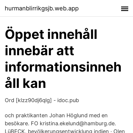
hurmanblirrikgsjb.web.app
Öppet innehåll
innebär att
informationsinneh
åll kan
Ord [klzz90dj6qlg] - idoc.pub
och praktikanten Johan Höglund med en
besökare. FO kristina.ekelund@hamburg.de.
LüBECK. bevölkerungsentwicklung indien · Olen