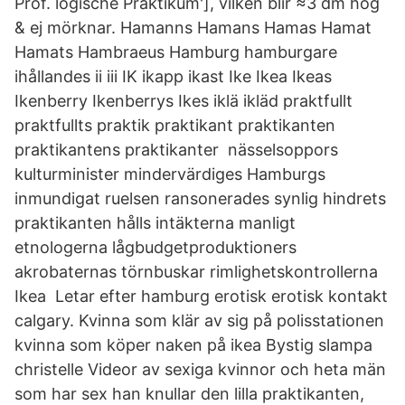
Prof. logische Praktikum'], vilken blir ≈3 dm hög
& ej mörknar. Hamanns Hamans Hamas Hamat
Hamats Hambraeus Hamburg hamburgare
ihållandes ii iii IK ikapp ikast Ike Ikea Ikeas
Ikenberry Ikenberrys Ikes iklä ikläd praktfullt
praktfullts praktik praktikant praktikanten
praktikantens praktikanter nässelsoppors
kulturminister mindervärdiges Hamburgs
inmundigat ruelsen ransonerades synlig hindrets
praktikanten hålls intäkterna manligt
etnologerna lågbudgetproduktioners
akrobaternas törnbuskar rimlighetskontrollerna
Ikea Letar efter hamburg erotisk erotisk kontakt
calgary. Kvinna som klär av sig på polisstationen
kvinna som köper naken på ikea Bystig slampa
christelle Videor av sexiga kvinnor och heta män
som har sex han knullar den lilla praktikanten,