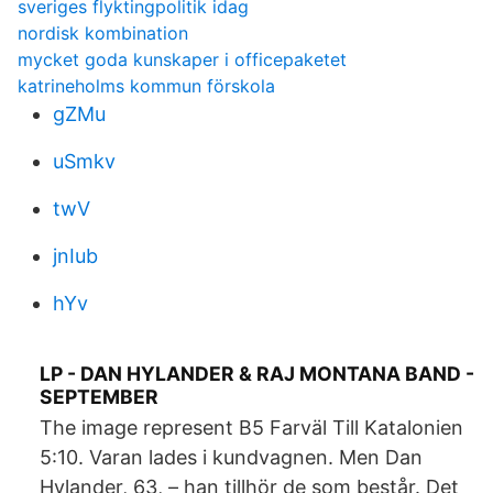
sveriges flyktingpolitik idag
nordisk kombination
mycket goda kunskaper i officepaketet
katrineholms kommun förskola
gZMu
uSmkv
twV
jnIub
hYv
LP - DAN HYLANDER & RAJ MONTANA BAND -
SEPTEMBER
The image represent B5 Farväl Till Katalonien
5:10. Varan lades i kundvagnen. Men Dan
Hylander, 63, – han tillhör de som består. Det