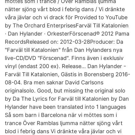
möttes som i trance / Över Ramblas ljumma
nätter sjöng vårt blod i febrig dans / Vi dränkte
våra jävlar och vi drack för Provided to YouTube
by The Orchard EnterprisesFarväl Till Katalonien
· Dan Hylander · OrkesterFörscenad℗ 2012 Pama
RecordsReleased on: 2012-03-28Producer: Da
"Farväl till Katalonien" från Dan Hylanders nya
live-CD/DVD "Förscenad". Finns även i exklusiv
vinyl (endast 200 ex). Release… Dan Hylander -
Farväl Till Katalonien, Gästis in Borensberg 2016-
08-04. Bra men saknar David Carlsons
originalsolo. Good, but missing the original solo
by Da The Lyrics for Farväl till Katalonien by Dan
Hylander have been translated into 1 languages
Så som barn i Barcelona när vi möttes som i
trance Över Ramblas ljumma nätter sjöng vårt
blod i febrig dans Vi dränkte våra jävlar och vi