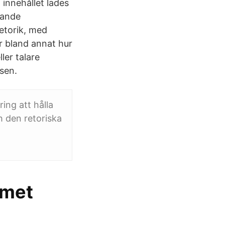
 innehållet lades
dande
etorik, med
r bland annat hur
ler talare
sen.
ing att hålla
h den retoriska
mmet