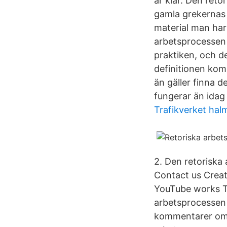
är klar. Den reto
gamla grekernas t
material man har 
arbetsprocessen 
praktiken, och d
definitionen kom
än gäller finna d
fungerar än idag
Trafikverket hal
2. Den retoriska
Contact us Creat
YouTube works Te
arbetsprocessen
kommentarer om m