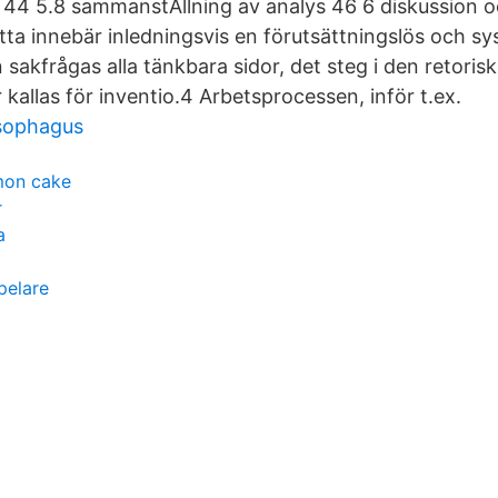
44 5.8 sammanstÄllning av analys 46 6 diskussion o
tta innebär inledningsvis en förutsättningslös och s
 sakfrågas alla tänkbara sidor, det steg i den retori
r kallas för inventio.4 Arbetsprocessen, inför t.ex.
esophagus
mon cake
r
a
pelare