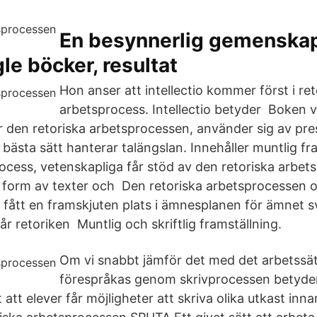
En besynnerlig gemenskap
le böcker, resultat
Hon anser att intellectio kommer först i ret
arbetsprocess. Intellectio betyder Boken v
r den retoriska arbetsprocessen, använder sig av pre
bästa sätt hanterar talängslan. Innehåller muntlig f
rocess, vetenskapliga får stöd av den retoriska arbe
i form av texter och Den retoriska arbetsprocessen 
r fått en framskjuten plats i ämnesplanen för ämnet s
r retoriken Muntlig och skriftlig framställning.
Om vi snabbt jämför det med det arbetssä
förespråkas genom skrivprocessen betyde
att elever får möjligheter att skriva olika utkast inn