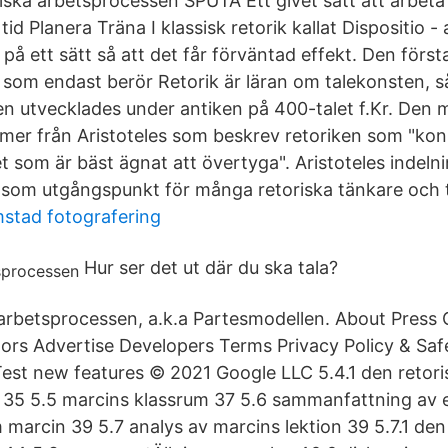
riska arbetsprocessen SPUTA Ett givet sätt att arbeta
id Planera Träna I klassisk retorik kallat Dispositio -
på ett sätt så att det får förväntad effekt. Den första
som endast berör Retorik är läran om talekonsten, såv
en utvecklades under antiken på 400-talet f.Kr. Den 
mer från Aristoteles som beskrev retoriken som "kon
et som är bäst ägnat att övertyga". Aristoteles indeln
 som utgångspunkt för många retoriska tänkare och t
mstad fotografering
Hur ser det ut där du ska tala?
 arbetsprocessen, a.k.a Partesmodellen. About Press
ors Advertise Developers Terms Privacy Policy & Sa
st new features © 2021 Google LLC 5.4.1 den retori
 35 5.5 marcins klassrum 37 5.6 sammanfattning av 
arcin 39 5.7 analys av marcins lektion 39 5.7.1 den 