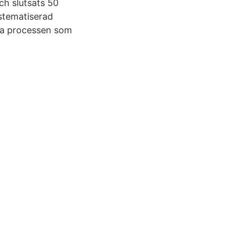
ch slutsats 50
ystematiserad
ska processen som