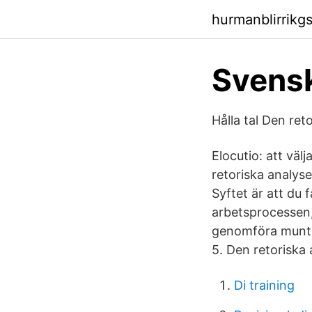
hurmanblirrikg
Svensk
Hålla tal Den ret
Elocutio: att väl
retoriska analys
Syftet är att du 
arbetsprocessen,
genomföra muntlig
5. Den retoriska
Di training