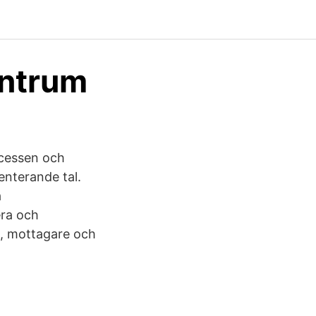
entrum
rocessen och
enterande tal.
a
era och
te, mottagare och