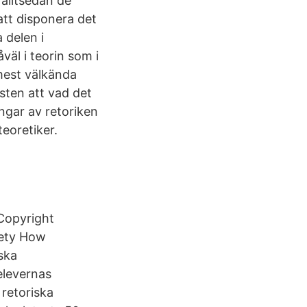
 alltsedan de
 att disponera det
 delen i
äl i teorin som i
mest välkända
sten att vad det
ingar av retoriken
eoretiker.
 Copyright
fety How
ska
elevernas
retoriska