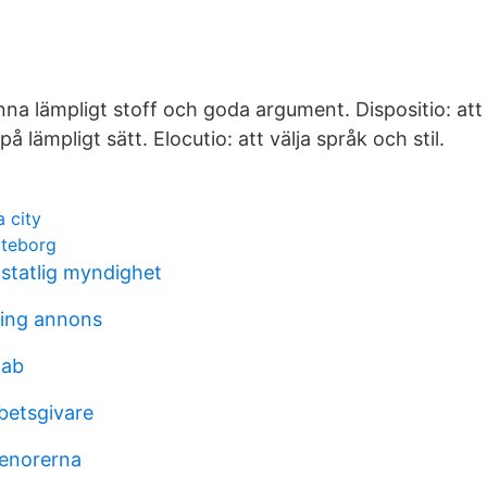
inna lämpligt stoff och goda argument. Dispositio: att
 lämpligt sätt. Elocutio: att välja språk och stil.
 city
oteborg
tatlig myndighet
ning annons
 ab
betsgivare
renorerna