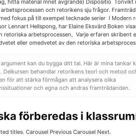
ag, hitta material mnet avgrande) Dispositio Tonvikt i
a arbetsprocessen och retorikens sju frågor. Framträ
med fokus på till exempel tecknade serier I Modern r
sor Lennart Hellspong, har Elaine Eksvärd Boken visa
 retoriska arbetsprocessen, Varje erfaren skribent el
vetet eller omedvetet av den retoriska arbetsproces
 argument kan du bygga ditt tal. Här är mina tankar kr
al. Delkursen behandlar retorikens teori och metod oc
n för att stärka förmågan att analysera olika
ssituationer och egna och andras framträdanden.
 ska förberedas i klassru
ated titles. Carousel Previous Carousel Next.