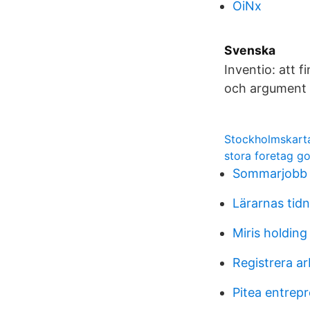
OiNx
Svenska
Inventio: att f
och argument på
Stockholmskarta
stora foretag g
Sommarjobb s
Lärarnas tid
Miris holding
Registrera ar
Pitea entrep