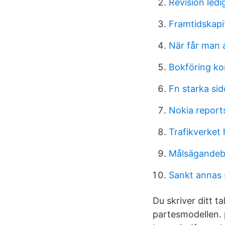
Revision ledi
Framtidskapita
När får man
Bokföring ko
Fn starka sid
Nokia report
Trafikverket
Målsägandebi
Sankt annas 
Du skriver ditt t
partesmodellen. p