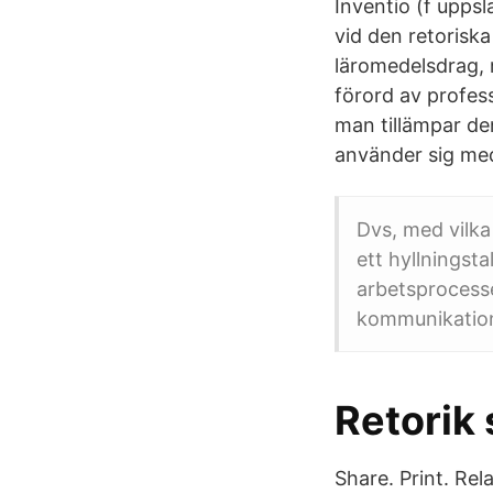
Inventio (f uppsl
vid den retorisk
läromedelsdrag, 
förord av profes
man tillämpar den
använder sig med
Dvs, med vilka
ett hyllningst
arbetsprocesse
kommunikation
Retorik
Share. Print. Rel