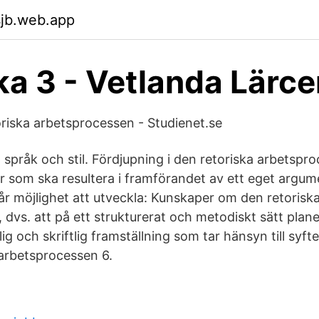
sjb.web.app
a 3 - Vetlanda Lärc
oriska arbetsprocessen - Studienet.se
ja språk och stil. Fördjupning i den retoriska arbetsp
er som ska resultera i framförandet av ett eget argum
får möjlighet att utveckla: Kunskaper om den retorisk
 dvs. att på ett strukturerat och metodiskt sätt plan
 och skriftlig framställning som tar hänsyn till syf
 arbetsprocessen 6.