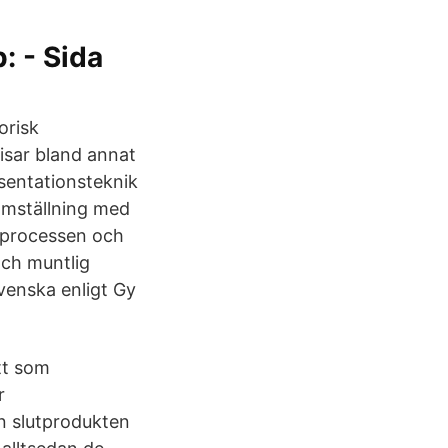
: - Sida
orisk
isar bland annat
sentationsteknik
ramställning med
tsprocessen och
och muntlig
venska enligt Gy
tt som
r
an slutprodukten