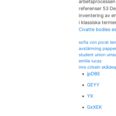
arbetsprocessen 
referenser 53 De
inventering av en
i klassiska terme
Civatte bodies 
sofia von porat le
avstämning pappe
student union ume
emilie lucas
inre cirkeln skådes
jpDBE
GEYY
YX
GxXEK