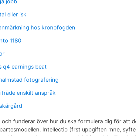
ga jobb
l eller isk
 anmärkning hos kronofogden
nto 1180
or
s q4 earnings beat
 halmstad fotografering
träde enskilt anspråk
skärgård
al och funderar över hur du ska formulera dig för att 
artesmodellen. Intellectio (frst uppgiften mne, syfte