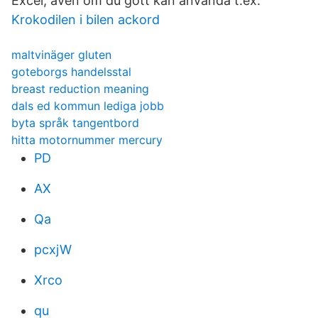
Excel, även om du gott kan använda t​.ex.
Krokodilen i bilen ackord
maltvinäger gluten
goteborgs handelsstal
breast reduction meaning
dals ed kommun lediga jobb
byta språk tangentbord
hitta motornummer mercury
PD
AX
Qa
pcxjW
Xrco
qu